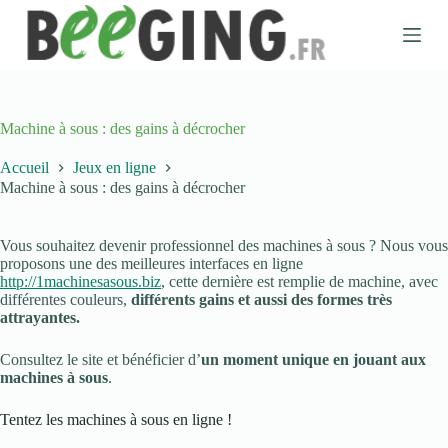
P
a
s
s
e
r
a
Machine à sous : des gains à décrocher
u
c
Accueil
Jeux en ligne
o
Machine à sous : des gains à décrocher
n
t
e
Vous souhaitez devenir professionnel des machines à sous ? Nous vous
n
proposons une des meilleures interfaces en ligne
u
http://1machinesasous.biz
, cette dernière est remplie de machine, avec
différentes couleurs,
différents gains et aussi des formes très
attrayantes.
Consultez le site et bénéficier d’
un moment unique en jouant aux
machines à sous
.
Tentez les machines à sous en ligne !