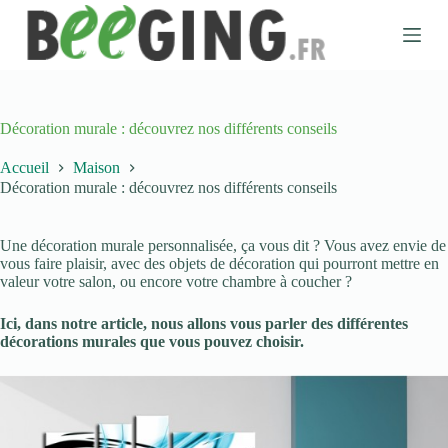
P
a
s
s
e
r
a
Décoration murale : découvrez nos différents conseils
u
c
Accueil
Maison
o
Décoration murale : découvrez nos différents conseils
n
t
e
Une décoration murale personnalisée, ça vous dit ? Vous avez envie de
n
vous faire plaisir, avec des objets de décoration qui pourront mettre en
u
valeur votre salon, ou encore votre chambre à coucher ?
Ici, dans notre article, nous allons vous parler des différentes
décorations murales que vous pouvez choisir.