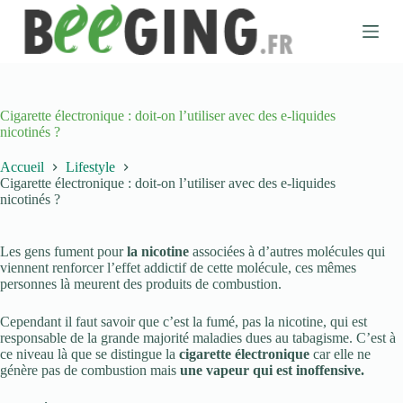
P
a
s
s
e
r
a
Cigarette électronique : doit-on l’utiliser avec des e-liquides
u
nicotinés ?
c
o
Accueil
Lifestyle
n
Cigarette électronique : doit-on l’utiliser avec des e-liquides
t
nicotinés ?
e
n
u
Les gens fument pour
la nicotine
associées à d’autres molécules qui
viennent renforcer l’effet addictif de cette molécule, ces mêmes
personnes là meurent des produits de combustion.
Cependant il faut savoir que c’est la fumé, pas la nicotine, qui est
responsable de la grande majorité maladies dues au tabagisme. C’est à
ce niveau là que se distingue la
cigarette électronique
car elle ne
génère pas de combustion mais
une vapeur qui est inoffensive.