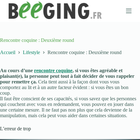
P
a
s
s
e
r
a
Rencontre coquine : Deuxième round
u
c
Accueil
Lifestyle
Rencontre coquine : Deuxième round
o
n
t
Au cours d’une
rencontre coquine
, si vous êtes agréable et
e
plaisant(e), la personne peut tout à fait décider de vous rappeler
n
pour remettre ça.
Cela tient aussi à la façon dont vous vous
u
comportez au lit et à un autre facteur évident : si vous êtes un bon
coup.
Il faut être conscient de ses capacités, si vous savez que les personnes
qui couchent avec vous en redemandent, vous pouvez en jouer dans
une certaine mesure. Il ne faut pas non plus que cela devienne de la
manipulation, mais cela peut vous aider dans certaines situations.
L’erreur de trop