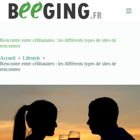
P
a
s
s
e
r
a
Rencontre entre célibataires : les différents types de sites de
u
rencontres
c
o
Accueil
Lifestyle
n
Rencontre entre célibataires : les différents types de sites de
t
rencontres
e
n
u